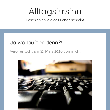
Zum
Alltagsirrsinn
Inhalt
springen
Geschichten, die das Leben schreibt
Ja wo läuft er denn?!
Veröffentlicht am
31. März 2026
von
michl