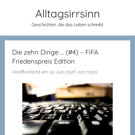
Zum
Alltagsirrsinn
Inhalt
springen
Geschichten, die das Leben schreibt
Die zehn Dinge … (#4) – FIFA
Friedenspreis Edition
Veröffentlicht am
24. Juni 2026
von
michl