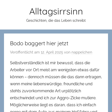
Zum
Alltagsirrsinn
Inhalt
springen
Geschichten, die das Leben schreibt
Bodo baggert hier jetzt
Veröffentlicht am
12. April 2025
von
nappelchen
Selbstverständlich ist mir bewusst, dass die
Arbeiter vor Ort meist am wenigsten etwas dafür
können – dennoch müssen die das dann ertragen,
wenn meine liebenswürdige, freundliche und
stehts zuvorkommende Art urplötzlich
entschwindet und ich zur Aggro-Zicke mutiere.
Möglicherweise liegt es daran, dass ich einfach
gerne mit dem Auto aus meinem Hof fahre und