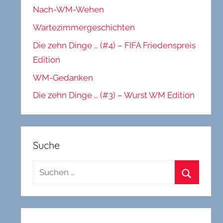
Nach-WM-Wehen
Wartezimmergeschichten
Die zehn Dinge … (#4) – FIFA Friedenspreis
Edition
WM-Gedanken
Die zehn Dinge … (#3) – Wurst WM Edition
Suche
Suchen
nach:
Suchen