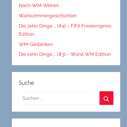
Nach-WM-Wehen
Wartezimmergeschichten
Die zehn Dinge … (#4) – FIFA Friedenspreis
Edition
WM-Gedanken
Die zehn Dinge … (#3) – Wurst WM Edition
Suche
Suchen
nach:
Suchen