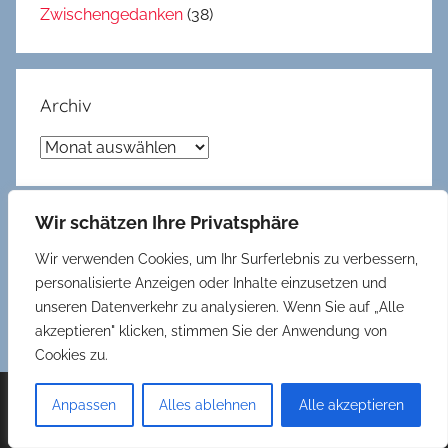
Zwischengedanken
(38)
Archiv
Archiv
Wir schätzen Ihre Privatsphäre
Gedöns
Wir verwenden Cookies, um Ihr Surferlebnis zu verbessern,
Datenschutzerklärung
personalisierte Anzeigen oder Inhalte einzusetzen und
unseren Datenverkehr zu analysieren. Wenn Sie auf „Alle
Impressum und Kontakt
akzeptieren" klicken, stimmen Sie der Anwendung von
Cookies zu.
Anpassen
Alles ablehnen
Alle akzeptieren
WordPress-Theme: Donovan von ThemeZee.