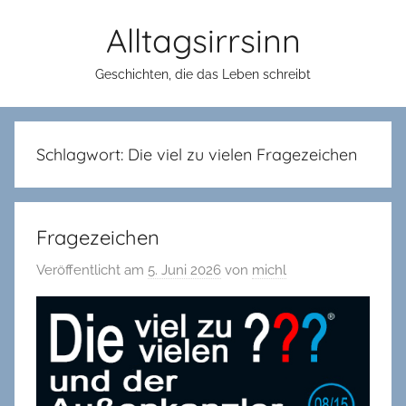
Zum
Alltagsirrsinn
Inhalt
springen
Geschichten, die das Leben schreibt
Schlagwort:
Die viel zu vielen Fragezeichen
Fragezeichen
Veröffentlicht am
5. Juni 2026
von
michl