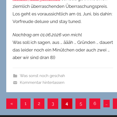
ziemlich überraschenden Überraschungspreis.
Los geht es voraussichtlich am 01. Juni, bis dahin:
Vorfreude deluxe und stay tuned.
Nachtrag am 01.06.2026 von michl
Was soll ich sagen, aus … äääh … Gründen … dauert
das leider noch ein Minütchen oder auch zwei …
aber wir sind dran 8))
Was sonst noch geschah
Kommentar hinterlassen
Seitennummerierung
Vorherige
«
1
2
3
4
5
6
…
Beiträge
der