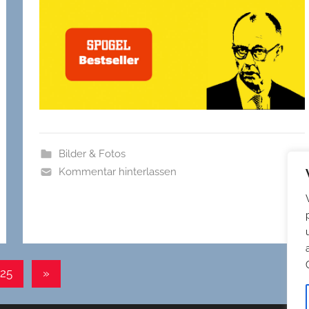
Bilder & Fotos
Kommentar hinterlassen
Nächste
25
»
Beiträge