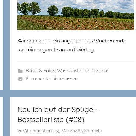
Wir wünschen ein angenehmes Wochenende
und einen geruhsamen Feiertag.
Bilder & Fotos
,
Was sonst noch geschah
Kommentar hinterlassen
Neulich auf der Spügel-
Bestsellerliste (#08)
Veröffentlicht am
19. Mai 2026
von
michl